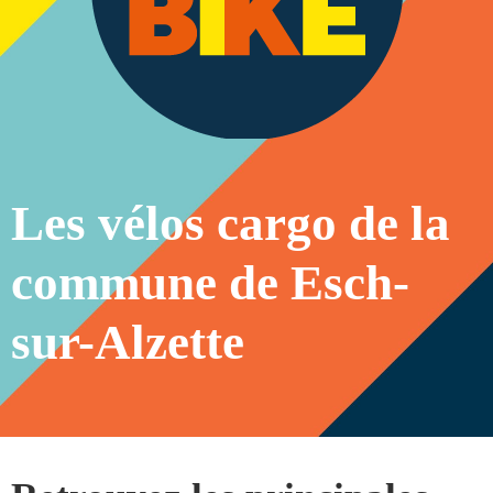
Les vélos cargo de la
commune de Esch-
sur-Alzette