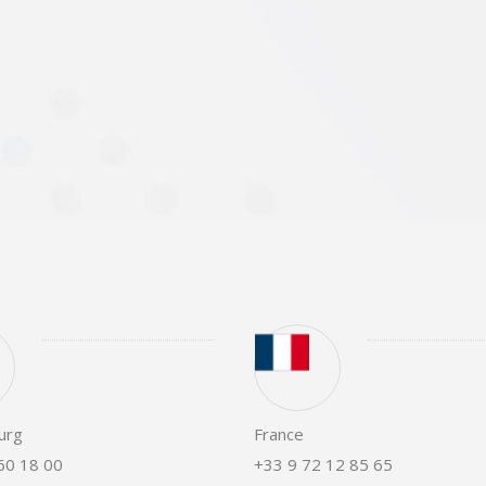
urg
France
60 18 00
+33 9 72 12 85 65