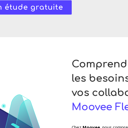
 étude gratuite
Comprendr
les besoins
vos collab
Moovee Fl
Chez
Moovee,
nous compren