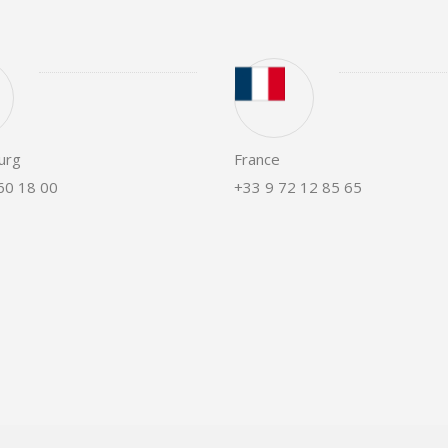
urg
France
60 18 00
+33 9 72 12 85 65