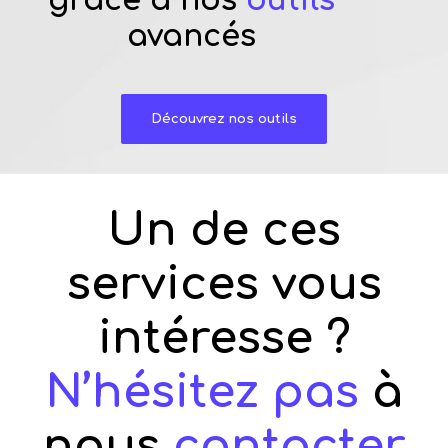
grâce à nos
outils
avancés
Découvrez nos outils
Un de ces
services vous
intéresse ?
N’hésitez pas
à
nous
contacter